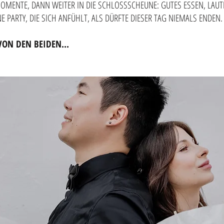
OMENTE, DANN WEITER IN DIE SCHLOSSSCHEUNE: GUTES ESSEN, LAUT
E PARTY, DIE SICH ANFÜHLT, ALS DÜRFTE DIESER TAG NIEMALS ENDEN.
VON DEN BEIDEN...