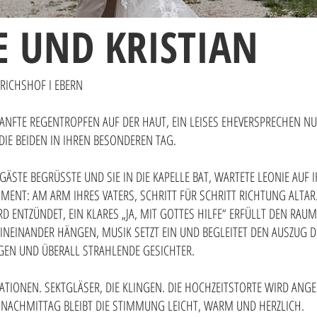
E UND KRISTIAN
YRICHSHOF I EBERN
SANFTE REGENTROPFEN AUF DER HAUT, EIN LEISES EHEVERSPRECHEN NU
DIE BEIDEN IN IHREN BESONDEREN TAG.
GÄSTE BEGRÜSSTE UND SIE IN DIE KAPELLE BAT, WARTETE LEONIE AUF 
ENT: AM ARM IHRES VATERS, SCHRITT FÜR SCHRITT RICHTUNG ALTAR
RD ENTZÜNDET, EIN KLARES „JA, MIT GOTTES HILFE“ ERFÜLLT DEN RAU
N INEINANDER HÄNGEN, MUSIK SETZT EIN UND BEGLEITET DEN AUSZUG 
GEN UND ÜBERALL STRAHLENDE GESICHTER.
IONEN. SEKTGLÄSER, DIE KLINGEN. DIE HOCHZEITSTORTE WIRD ANG
NACHMITTAG BLEIBT DIE STIMMUNG LEICHT, WARM UND HERZLICH.