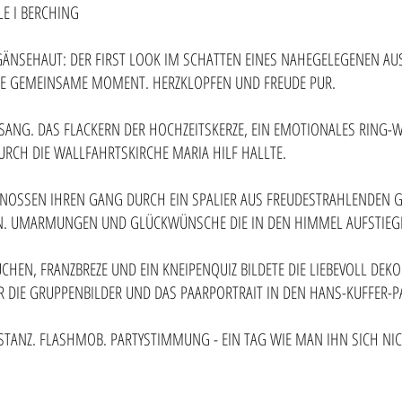
LE I BERCHING
 GÄNSEHAUT: DER FIRST LOOK IM SCHATTEN EINES NAHEGELEGENEN A
RSTE GEMEINSAME MOMENT. HERZKLOPFEN UND FREUDE PUR.
ANG. DAS FLACKERN DER HOCHZEITSKERZE, EIN EMOTIONALES RING-W
URCH DIE WALLFAHRTSKIRCHE MARIA HILF HALLTE.
ENOSSEN IHREN GANG DURCH EIN SPALIER AUS FREUDESTRAHLENDEN 
EN. UMARMUNGEN UND GLÜCKWÜNSCHE DIE IN DEN HIMMEL AUFSTIEG
CHEN, FRANZBREZE UND EIN KNEIPENQUIZ BILDETE DIE LIEBEVOLL DEKO
R DIE GRUPPENBILDER UND DAS PAARPORTRAIT IN DEN HANS-KUFFER-P
STANZ. FLASHMOB. PARTYSTIMMUNG - EIN TAG WIE MAN IHN SICH NI