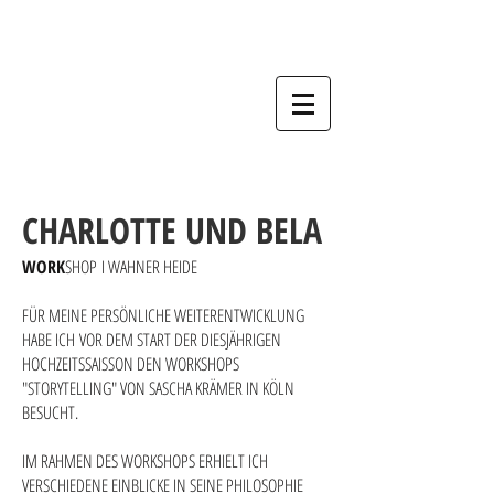
Hochzeitsfotograf, Nürnberg, Fürth,
Erlangen, Schwabach, Forchheim,
Bamberg, Ansbach.
CHARLOTTE UND BELA
WORK
SHOP
I WAHNER HEIDE
FÜR MEINE PERSÖNLICHE WEITERENTWICKLUNG
HABE ICH VOR DEM START DER DIESJÄHRIGEN
HOCHZEITSSAISSON DEN WORKSHOPS
"STORYTELLING" VON SASCHA KRÄMER IN KÖLN
BESUCHT.
IM RAHMEN DES WORKSHOPS ERHIELT ICH
VERSCHIEDENE EINBLICKE IN SEINE PHILOSOPHIE