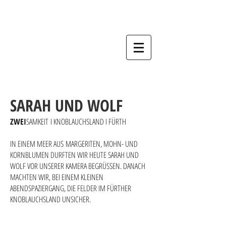
Hochzeitsfotograf, Nürnberg, Fürth,
Erlangen, Schwabach, Forchheim,
Bamberg, Ansbach.
SARAH UND WOLF
ZWEI
SAMK
EIT
I KNOBLAUCHSLAND I FÜRTH
IN EINEM MEER AUS MARGERITEN, MOHN- UND
KORNBLUMEN DURFTEN WIR HEUTE SARAH UND
WOLF VOR UNSERER KAMERA BEGRÜSSEN. DANACH
MACHTEN WIR, BEI EINEM KLEINEN
ABENDSPAZIERGANG, DIE FELDER IM FÜRTHER
KNOBLAUCHSLAND UNSICHER.