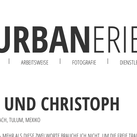
URBAN
ERI
ARBEITSWEISE
FOTOGRAFIE
DIENSTL
ach, Forchheim, Bamberg, Ansbach.
 UND CHRISTOPH
ACH, TULUM, MEXIKO
 MEHR ALS DIESE ZWEI WORTE BRAUCHE ICH NICHT, UM DIE FREIE T