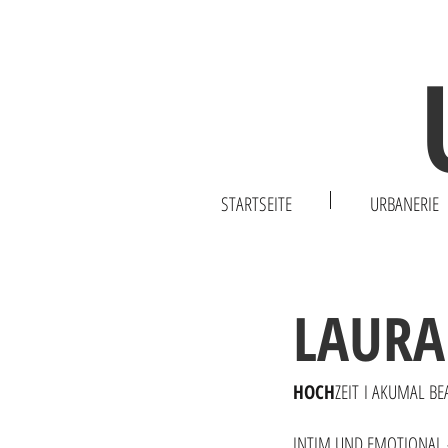
STARTSEITE
URBANERIE
Hochzeitsfotograf, Nürnberg, Fürth, Erlangen, Schwab
LAURA
HOCH
Z
EIT
I AKUMAL BE
INTIM UND EMOTIONAL -