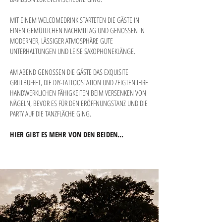
MIT EINEM WELCOMEDRINK STARTETEN DIE GÄSTE IN
EINEN GEMÜTLICHEN NACHMITTAG UND GENOSSEN IN
MODERNER, LÄSSIGER ATMOSPHÄRE GUTE
UNTERHALTUNGEN UND LEISE SAXOPHONEKLÄNGE.
AM ABEND GENOSSEN DIE GÄSTE DAS EXQUISITE
GRILLBUFFET, DIE DIY-TATTOOSTATION UND ZEIGTEN IHRE
HANDWERKLICHEN FÄHIGKEITEN BEIM VERSENKEN VON
NÄGELN, BEVOR ES FÜR DEN ERÖFFNUNGSTANZ UND DIE
PARTY AUF DIE TANZFLÄCHE GING.
HIER GIBT ES
MEHR VON DEN BEIDEN...