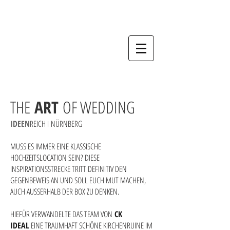
Hochzeitsfotograf, Nürnberg, Fürth,
Erlangen, Schwabach, Forchheim,
Bamberg, Ansbach.
THE
ART
OF WEDDING
IDEEN
REICH
I
NÜRNBERG
MUSS ES IMMER EINE KLASSISCHE
HOCHZEITSLOCATION SEIN? DIESE
INSPIRATIONSSTRECKE TRITT DEFINITIV DEN
GEGENBEWEIS AN UND SOLL EUCH MUT MACHEN,
AUCH AUSSERHALB DER BOX ZU DENKEN.
HIEFÜR VERWANDELTE DAS TEAM VON
CK
IDEAL
EINE TRAUMHAFT SCHÖNE KIRCHENRUINE IM