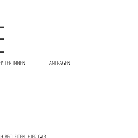
E
EISTER:INNEN
ANFRAGEN
H BEGLEITEN. HIER GAB