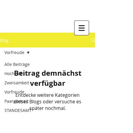
Blog
Vorfreude
Alle Beiträge
Beitrag demnächst
Hochzeit
verfügbar
Zweisamkeit
Vorfreude
Entdecke weitere Kategorien
Paarportrait
dieses Blogs oder versuche es
später nochmal.
STANDESAMT