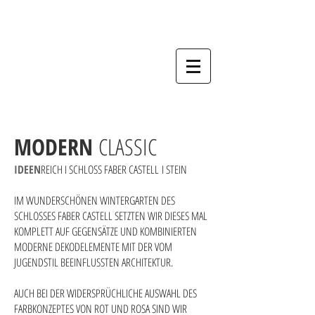
Hochzeitsfotograf, Nürnberg, Fürth,
Erlangen, Schwabach, Forchheim,
Bamberg, Ansbach.
MODERN
CLASSIC
IDEEN
REICH
I SCHLOSS FABER CASTELL
I STEIN
IM WUNDERSCHÖNEN WINTERGARTEN DES
SCHLOSSES FABER CASTELL SETZTEN WIR DIESES MAL
KOMPLETT AUF GEGENSÄTZE UND KOMBINIERTEN
MODERNE DEKODELEMENTE MIT DER VOM
JUGENDSTIL BEEINFLUSSTEN ARCHITEKTUR.
AUCH BEI DER WIDERSPRÜCHLICHE AUSWAHL DES
FARBKONZEPTES VON ROT UND ROSA SIND WIR